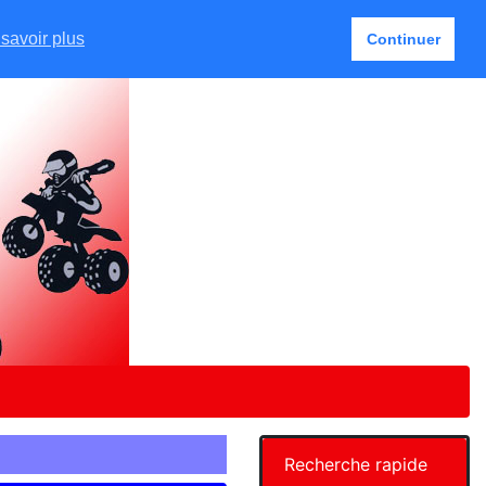
Français
Mon Compte
0 article(s)
savoir plus
Continuer
Recherche rapide