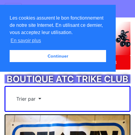
GO ATC EQUIPEMENTS
Les cookies assurent le bon fonctionnement
de notre site Internet. En utilisant ce dernier,
vous acceptez leur utilisation.
En savoir plus
Continuer
Accueil
Catalogue
BOUTIQUE ATC TRIKE CLUB
BOUTIQUE ATC TRIKE CLUB
Trier par