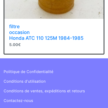
filtre
occasion
Honda ATC 110 125M 1984-1985
5.00€
Information
Politique de Confidentialité
Conditions d'utilisation
Conditions de ventes, expéditions et retours
Contactez-nous
Services Clients