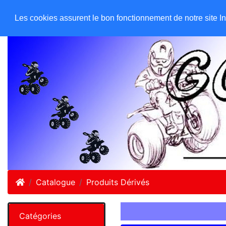
GO ATC EQUIPEMENTS
Accueil
Les cookies assurent le bon fonctionnement de notre site Inte
Accueil
Catalogue
Produits Dérivés
Catégories