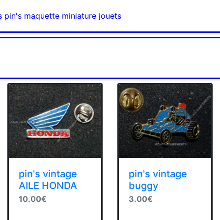
s pin's maquette miniature jouets
pin's vintage
pin's vintage
AILE HONDA
buggy
10.00€
3.00€