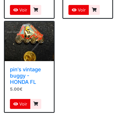
Voir
Voir
pin's vintage
buggy -
HONDA FL
5.00€
Voir