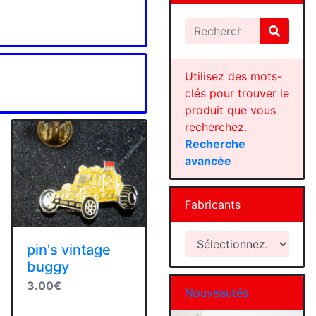
Utilisez des mots-
clés pour trouver le
produit que vous
recherchez.
Recherche
avancée
Fabricants
pin's vintage
buggy
3.00€
Nouveautés