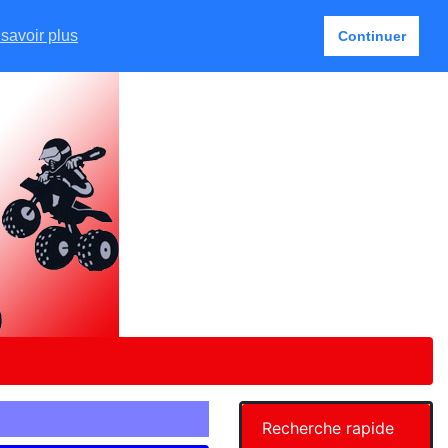
Français
Mon Compte
4 article(s)
savoir plus
Continuer
Recherche rapide