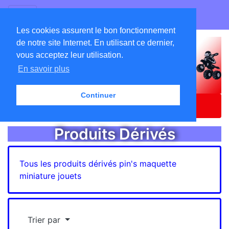
GO ATC EQUIPEMENTS
Les cookies assurent le bon fonctionnement
de notre site Internet. En utilisant ce dernier,
vous acceptez leur utilisation.
En savoir plus
Continuer
Accueil
Catalogue
Produits Dérivés
Produits Dérivés
Tous les produits dérivés pin's maquette
miniature jouets
Trier par