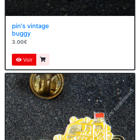
pin's vintage
buggy
3.00€
Voir