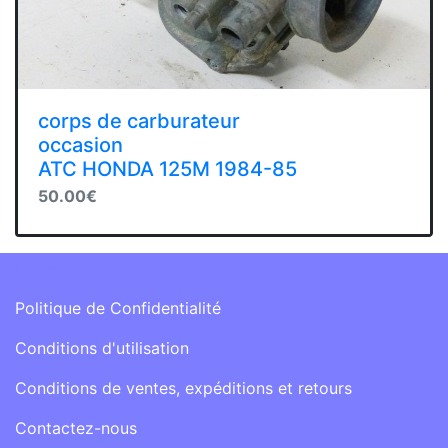
corps de carburateur
occasion
ATC HONDA 125M 1984-85
50.00€
Information
Politique de Confidentialité
Conditions d'utilisation
Conditions de ventes, expéditions et retours
Contactez-nous