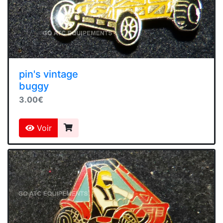
pin's vintage
buggy
3.00€
Voir