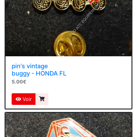
pin's vintage
buggy - HONDA FL
5.00€
Voir