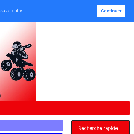
Français
Mon Compte
151 article(s)
savoir plus
Continuer
Recherche rapide