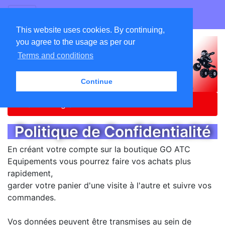
GO ATC EQUIPEMENTS
This website uses cookies. By continuing,
you agree to the usage as per our
Terms and conditions
Continue
Home
Catalog
Confidentialité
Politique de Confidentialité
En créant votre compte sur la boutique GO ATC
Equipements vous pourrez faire vos achats plus
rapidement,
garder votre panier d'une visite à l'autre et suivre vos
commandes.
Vos données peuvent être transmises au sein de