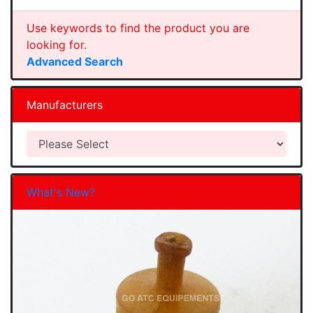
Use keywords to find the product you are
looking for.
Advanced Search
Manufacturers
What's New?