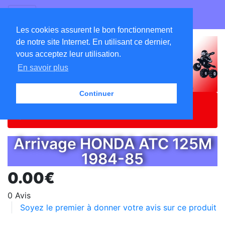
GO ATC EQUIPEMENTS
Les cookies assurent le bon fonctionnement
de notre site Internet. En utilisant ce dernier,
vous acceptez leur utilisation.
En savoir plus
Continuer
Accueil
Catalogue
ATC - DEPOT VENTE
F-125M-lot
Arrivage HONDA ATC 125M
1984-85
0.00€
0 Avis
Soyez le premier à donner votre avis sur ce produit