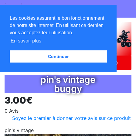
GO ATC EQUIPEMENTS
Les cookies assurent le bon fonctionnement
de notre site Internet. En utilisant ce dernier,
vous acceptez leur utilisation.
En savoir plus
Continuer
Accueil
Catalogue
Produits Dérivés
PINS-010
pin's vintage
buggy
3.00€
0 Avis
Soyez le premier à donner votre avis sur ce produit
pin's vintage