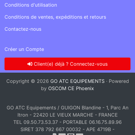
Conditions d'utilisation
Conditions de ventes, expéditions et retours
Contactez-nous
Services Clients
Créer un Compte
Client(e) déjà ? Connectez-vous
Copyright © 2026
GO ATC EQUIPEMENTS
· Powered
by
OSCOM CE Phoenix
GO ATC Equipements / GUIGON Blandine - 1, Parc An
Itron - 22420 LE VIEUX MARCHE - FRANCE
TEL 09.50.73.53.37 - PORTABLE 06.16.75.89.96
SIRET 378 792 667 00032 - APE 4719B -