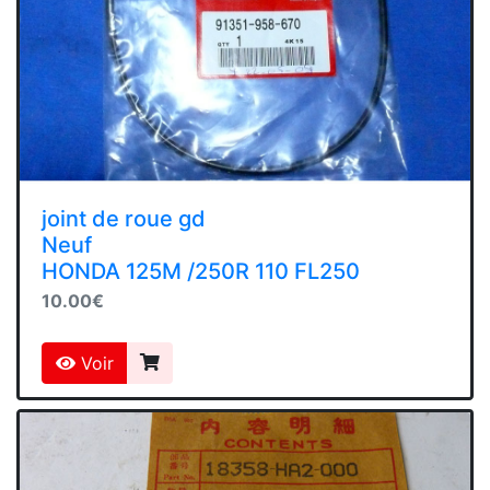
joint de roue gd
Neuf
HONDA 125M /250R 110 FL250
10.00€
Voir