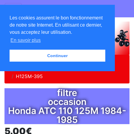
GO ATC EQUIPEMENTS
Les cookies assurent le bon fonctionnement
de notre site Internet. En utilisant ce dernier,
vous acceptez leur utilisation.
En savoir plus
Continuer
Accueil
Catalogue
Pièces ATC
HONDA
HONDA 125
HONDA 125M 1984-1985
H125M-395
filtre
occasion
Honda ATC 110 125M 1984-
1985
5.00€