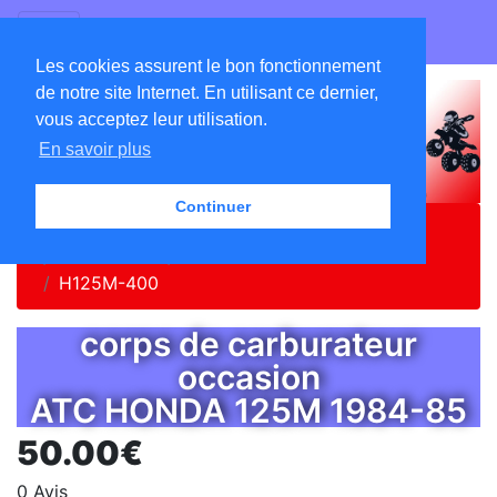
GO ATC EQUIPEMENTS
Les cookies assurent le bon fonctionnement
de notre site Internet. En utilisant ce dernier,
vous acceptez leur utilisation.
En savoir plus
Continuer
Accueil
Catalogue
Pièces ATC
HONDA
HONDA 125
HONDA 125M 1984-1985
H125M-400
corps de carburateur
occasion
ATC HONDA 125M 1984-85
50.00€
0 Avis