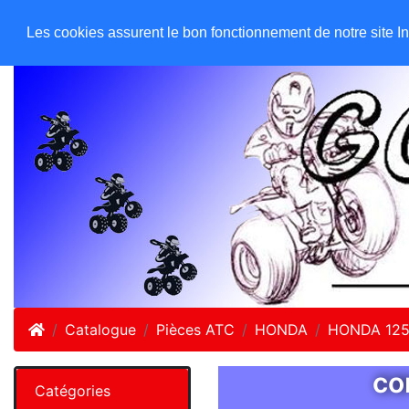
GO ATC EQUIPEMENTS
Accueil
Les cookies assurent le bon fonctionnement de notre site Inte
Accueil
Catalogue
Pièces ATC
HONDA
HONDA 12
co
Catégories