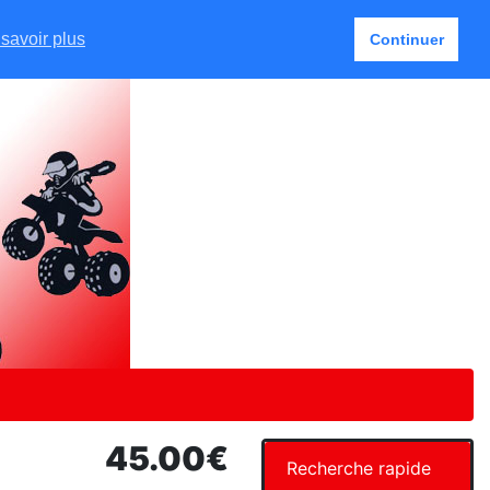
Français
Mon Compte
2 article(s)
savoir plus
Continuer
45.00€
Recherche rapide