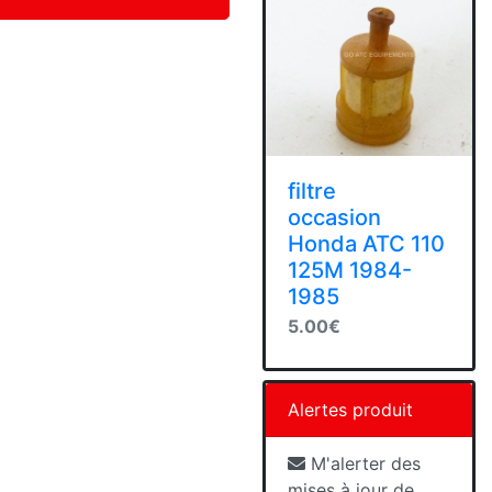
filtre
occasion
Honda ATC 110
125M 1984-
1985
5.00€
Alertes produit
M'alerter des
mises à jour de