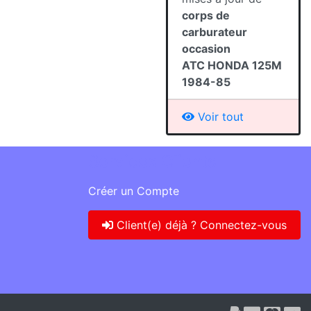
corps de
carburateur
occasion
ATC HONDA 125M
1984-85
Voir tout
Services Clients
Créer un Compte
Client(e) déjà ? Connectez-vous