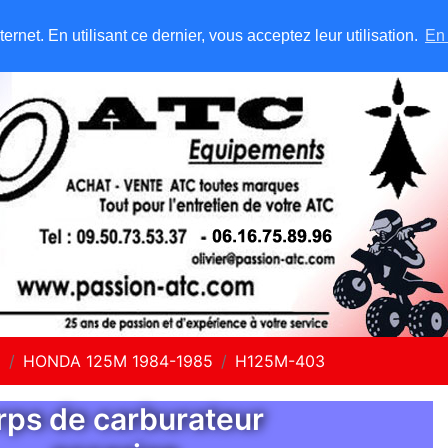
rnet. En utilisant ce dernier, vous acceptez leur utilisation.
En 
5
HONDA 125M 1984-1985
H125M-403
rps de carburateur