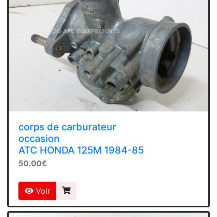
corps de carburateur
occasion
ATC HONDA 125M 1984-85
50.00€
Voir