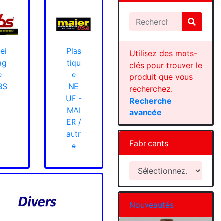
ei
Plas
Utilisez des mots-
ag
tiqu
clés pour trouver le
e
e
produit que vous
BS
NE
recherchez.
UF -
Recherche
MAI
avancée
ER /
autr
Fabricants
e
Nouveautés