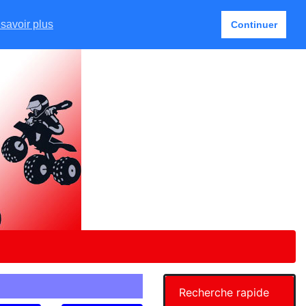
Français
Mon Compte
0 article(s)
savoir plus
Continuer
Recherche rapide