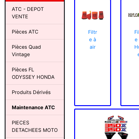
ATC - DEPOT
VENTE
Pièces ATC
Filtr
Fi
e à
e
air
Hu
Pièces Quad
Vintage
Pièces FL
ODYSSEY HONDA
Produits Dérivés
Maintenance ATC
PIECES
DETACHEES MOTO