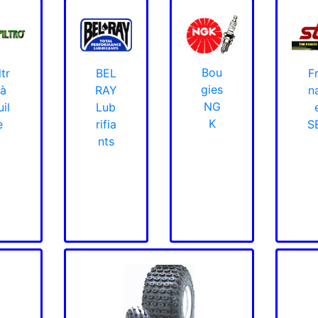
Bou
ltr
BEL
Fr
gies
 à
RAY
n
NG
il
Lub
K
e
rifia
S
nts