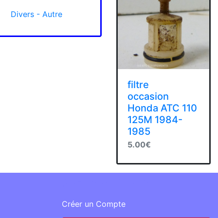
Divers - Autre
filtre
occasion
Honda ATC 110
125M 1984-
1985
5.00€
Services Clients
Créer un Compte