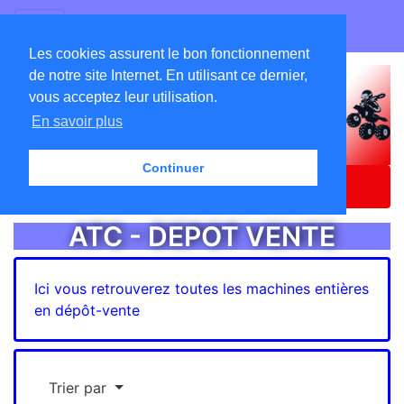
GO ATC EQUIPEMENTS
Les cookies assurent le bon fonctionnement
de notre site Internet. En utilisant ce dernier,
vous acceptez leur utilisation.
En savoir plus
Continuer
Accueil
Catalogue
ATC - DEPOT VENTE
ATC - DEPOT VENTE
Ici vous retrouverez toutes les machines entières
en dépôt-vente
Trier par