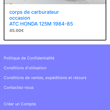
corps de carburateur
occasion
ATC HONDA 125M 1984-85
45.00€
Information
Politique de Confidentialité
Conditions d'utilisation
Conditions de ventes, expéditions et retours
Contactez-nous
Services Clients
Créer un Compte