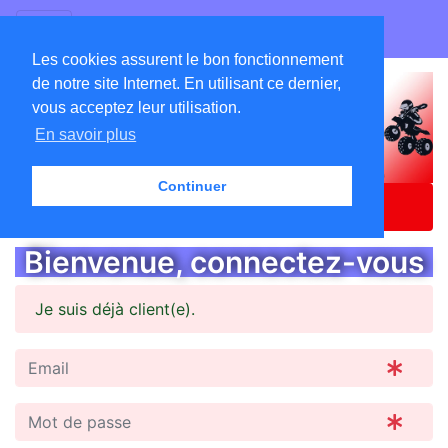
GO ATC EQUIPEMENTS
Les cookies assurent le bon fonctionnement
de notre site Internet. En utilisant ce dernier,
vous acceptez leur utilisation.
En savoir plus
Continuer
Accueil
Catalogue
Se Connecter
Bienvenue, connectez-vous
Je suis déjà client(e).