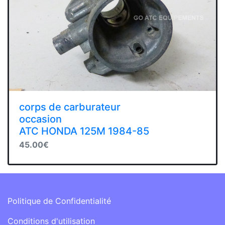
corps de carburateur
occasion
ATC HONDA 125M 1984-85
45.00€
Information
Politique de Confidentialité
Conditions d'utilisation