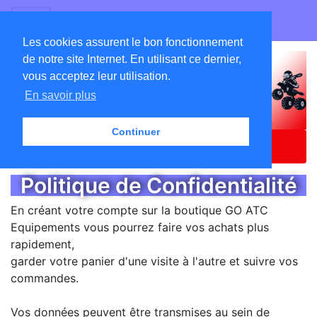
GO ATC EQUIPEMENTS
Les cookies assurent le bon fonctionnement
de notre site Internet. En utilisant ce dernier,
vous acceptez leur utilisation.
En savoir plus
Continuer
Accueil
Catalogue
Confidentialité
Politique de Confidentialité
En créant votre compte sur la boutique GO ATC
Equipements vous pourrez faire vos achats plus
rapidement,
garder votre panier d'une visite à l'autre et suivre vos
commandes.
Vos données peuvent être transmises au sein de