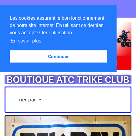
GO ATC EQUIPEMENTS
Les cookies assurent le bon fonctionnement
de notre site Internet. En utilisant ce dernier,
vous acceptez leur utilisation.
En savoir plus
Continuer
Accueil
Catalogue
BOUTIQUE ATC TRIKE CLUB
BOUTIQUE ATC TRIKE CLUB
Trier par